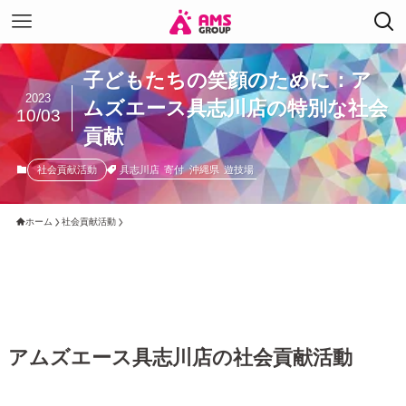
子どもたちの笑顔のために：ア
2023
ムズエース具志川店の特別な社会
10/03
貢献
具志川店
寄付
沖縄県
遊技場
社会貢献活動
ホーム
社会貢献活動
アムズエース具志川店の社会貢献活動