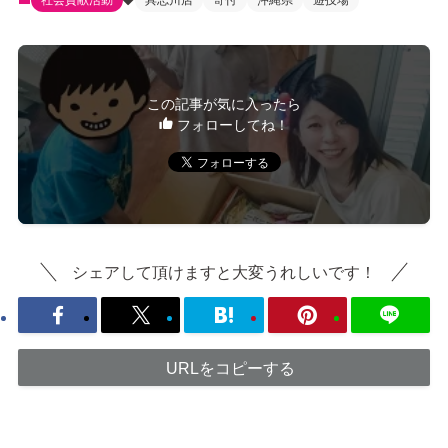
社会貢献活動
具志川店
寄付
沖縄県
遊技場
この記事が気に入ったら
フォローしてね！
シェアして頂けますと大変うれしいです！
URLをコピーする