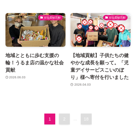
社会貢献活動
社会貢献活動
地域とともに歩む支援の
【地域貢献】子供たちの健
輪！うるま店の温かな社会
やかな成長を願って。「児
貢献
童デイサービスこいのぼ
り」様へ寄付を行いました
2026.06.03
2026.04.03
1
2
...
18