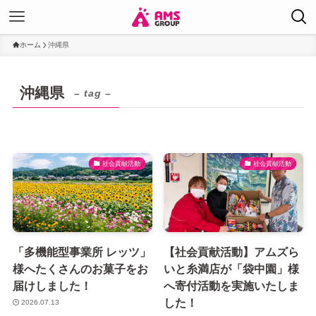
ホーム
沖縄県
沖縄県
– tag –
社会貢献活動
社会貢献活動
「多機能型事業所 レッツ」
【社会貢献活動】アムズら
様へたくさんのお菓子をお
いと糸満店が「袋中園」様
届けしました！
へ寄付活動を実施いたしま
した！
2026.07.13