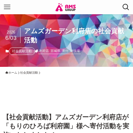
アムズガーデン利府店の社会貢献
2026
6/03
活動
利府店
宮城県
寄付
遊技場
社会貢献活動
ホーム
社会貢献活動
【社会貢献活動】アムズガーデン利府店が
「もりのひろば利府園」様へ寄付活動を実