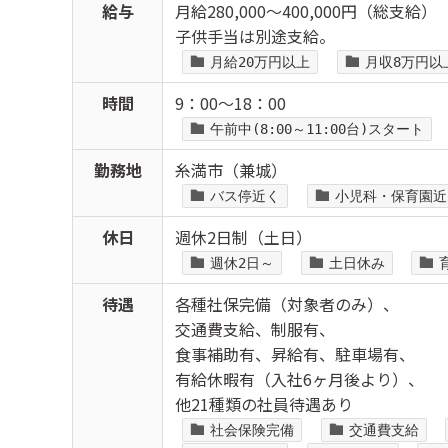
給与
月給280,000～400,000円（総支給）
子供手当は別途支給。
月給20万円以上
月収8万円以
時間
9：00～18：00
午前中(8:00～11:00台)スタート
勤務地
糸満市（兼城）
バス停近く
小児科・保育園近
休日
週休2日制（土日）
週休2日～
土日休み
待遇
各種社保完備（対象者のみ）、
交通費支給、制服有、
食事補助有、昇給有、駐車場有、
有給休暇有（入社6ヶ月後より）、
他21種類の社員待遇あり
社会保険完備
交通費支給