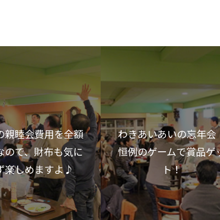
の親睦会費用を全額
わきあいあいの忘年会
なので、財布も気に
恒例のゲームで賞品ゲ
ず楽しめますよ♪
ト！