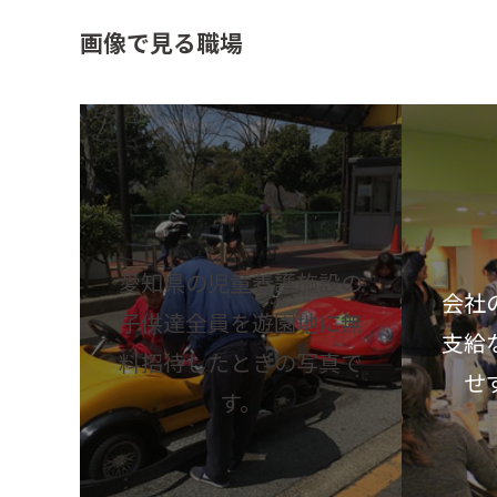
画像で見る職場
愛知県の児童養護施設の
会社
子供達全員を遊園地に無
支給
料招待したときの写真で
せ
す。