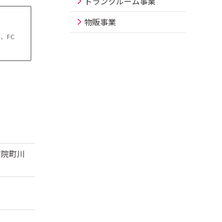
トランクルーム事業
物販事業
、FC
布院町川