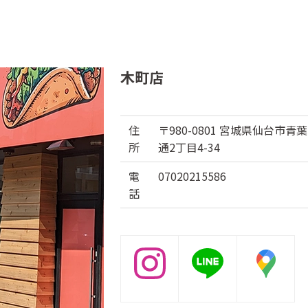
木町店
住
〒980-0801 宮城県仙台市青
所
通2丁目4-34
電
07020215586
話