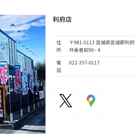
利府店
住
〒981-0113 宮城県宮城郡利
所
井長者前90−４
電
022-357-0117
話