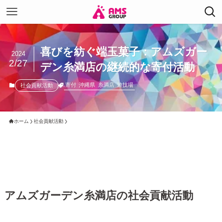
喜びを紡ぐ端玉菓子：アムズガー
2024
2/27
デン糸満店の継続的な寄付活動
寄付
沖縄県
糸満店
遊技場
社会貢献活動
ホーム
社会貢献活動
アムズガーデン糸満店の社会貢献活動