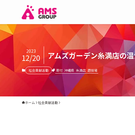
2023
アムズガーデン糸満店の温
12/20
寄付
沖縄県
糸満店
遊技場
社会貢献活動
ホーム
社会貢献活動