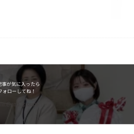
記事が気に入ったら
フォローしてね！
low @ams_groups