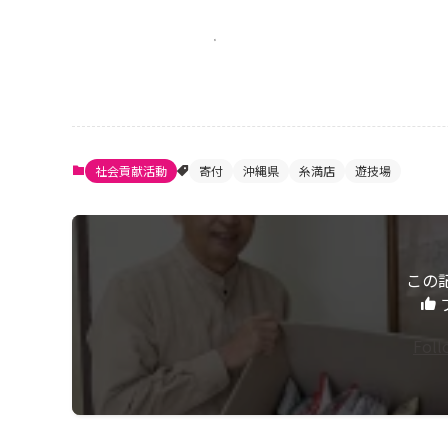
社会貢献活動
寄付
沖縄県
糸満店
遊技場
この
Fol