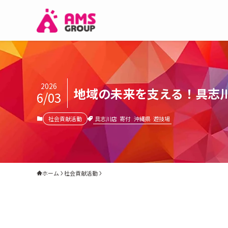
2026
地域の未来を支える！具志
6/03
具志川店
寄付
沖縄県
遊技場
社会貢献活動
ホーム
社会貢献活動