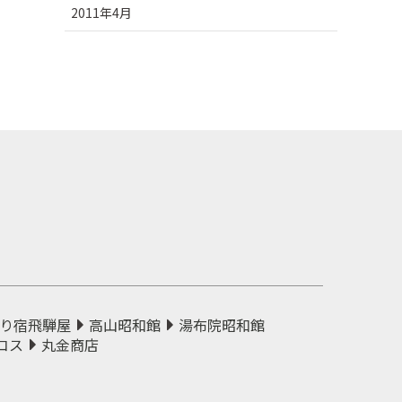
2011年4月
り宿飛騨屋
高山昭和館
湯布院昭和館
コス
丸金商店