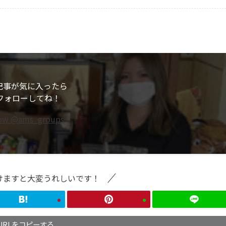
記事が気に入ったら
フォローしてね！
low @ams_groups
けますと大変うれしいです！
URLをコピーする