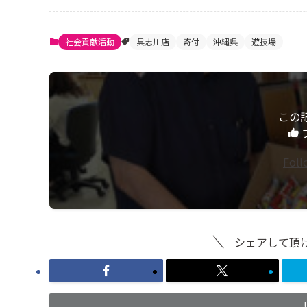
社会貢献活動
具志川店
寄付
沖縄県
遊技場
この
Fol
シェアして頂