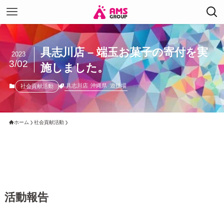
具志川店 – 端玉お菓子の寄付を実
2023
3/02
施しました。
具志川店
沖縄県
遊技場
社会貢献活動
ホーム
社会貢献活動
活動報告