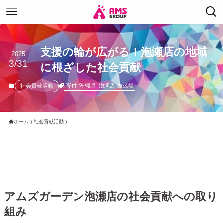
支援の輪が広がる！泡瀬店の地域
2025
3/31
に根ざした社会貢献
寄付
沖縄県
泡瀬店
遊技場
社会貢献活動
ホーム
社会貢献活動
アムズガーデン泡瀬店の社会貢献への取り
組み