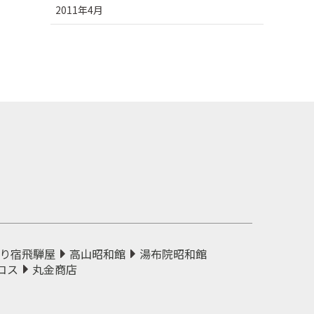
2011年4月
り宿飛騨屋
高山昭和館
湯布院昭和館
コス
丸金商店