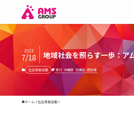
2023
地域社会を照らす一歩：ア
7/18
寄付
沖縄県
泡瀬店
遊技場
社会貢献活動
ホーム
社会貢献活動