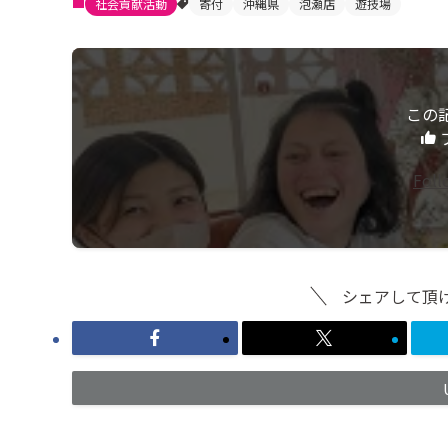
社会貢献活動
寄付
沖縄県
泡瀬店
遊技場
この
Fol
シェアして頂