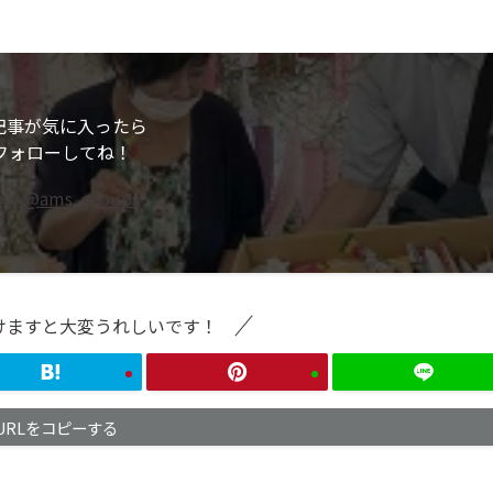
記事が気に入ったら
フォローしてね！
low @ams_groups
けますと大変うれしいです！
URLをコピーする