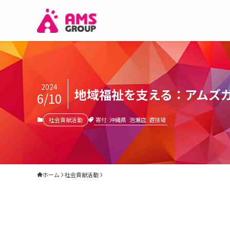
2024
地域福祉を支える：アムズ
6/10
寄付
沖縄県
泡瀬店
遊技場
社会貢献活動
ホーム
社会貢献活動