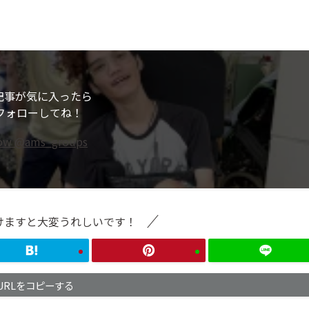
記事が気に入ったら
フォローしてね！
low @ams_groups
けますと大変うれしいです！
URLをコピーする