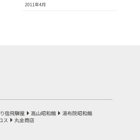
2011年4月
り宿飛騨屋
高山昭和館
湯布院昭和館
コス
丸金商店