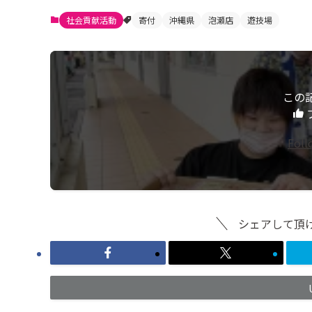
社会貢献活動
寄付
沖縄県
泡瀬店
遊技場
この
Fol
シェアして頂