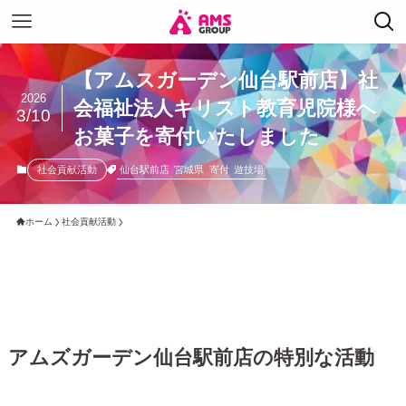
【アムスガーデン仙台駅前店】社
2026
会福祉法人キリスト教育児院様へ
3/10
お菓子を寄付いたしました
仙台駅前店
宮城県
寄付
遊技場
社会貢献活動
ホーム
社会貢献活動
アムズガーデン仙台駅前店の特別な活動