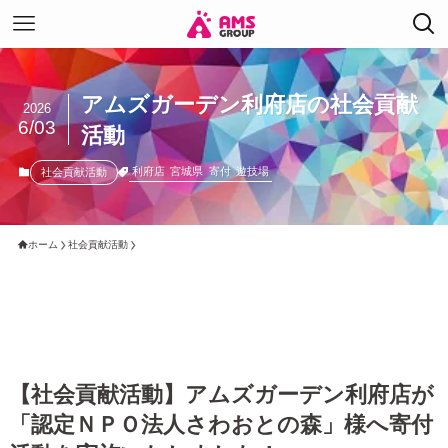
アムズガーデン利府店の社会貢献
2026
6/03
活動
利府店
宮城県
寄付
遊技場
社会貢献活動
ホーム
社会貢献活動
【社会貢献活動】アムズガーデン利府店が
「認定ＮＰＯ法人さわおとの森」様へ寄付