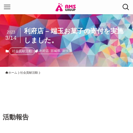
利府店 – 端玉お菓子の寄付を実施
2023
3/14
しました。
利府店
宮城県
遊技場
社会貢献活動
ホーム
社会貢献活動
活動報告