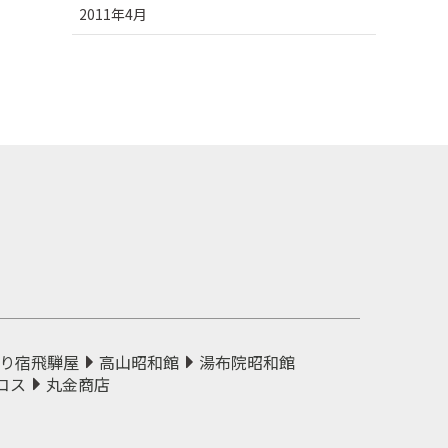
2011年4月
り宿飛騨屋
高山昭和館
湯布院昭和館
コス
丸金商店