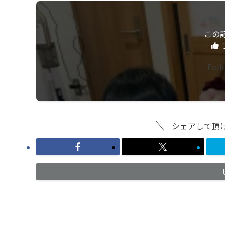
この
Fol
シェアして頂