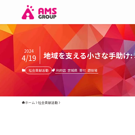
2024
地域を支える小さな手助け:
4/19
利府店
宮城県
寄付
遊技場
社会貢献活動
ホーム
社会貢献活動