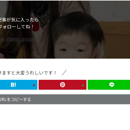
記事が気に入ったら
フォローしてね！
low @ams_groups
けますと大変うれしいです！
URLをコピーする