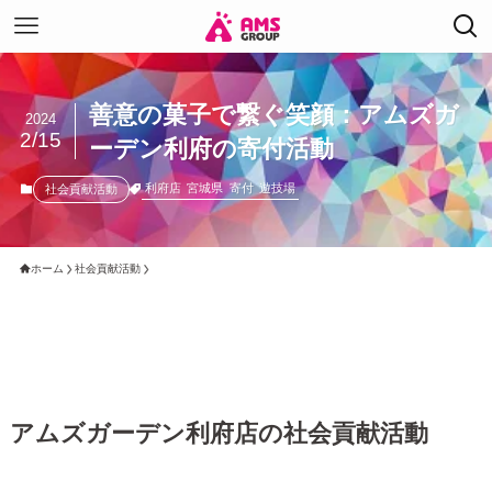
善意の菓子で繋ぐ笑顔：アムズガ
2024
2/15
ーデン利府の寄付活動
利府店
宮城県
寄付
遊技場
社会貢献活動
ホーム
社会貢献活動
アムズガーデン利府店の社会貢献活動