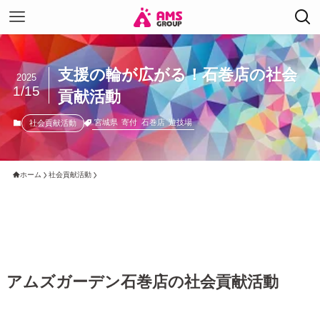
支援の輪が広がる！石巻店の社会
2025
1/15
貢献活動
宮城県
寄付
石巻店
遊技場
社会貢献活動
ホーム
社会貢献活動
アムズガーデン石巻店の社会貢献活動