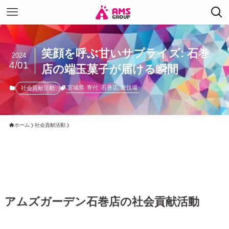
笑顔を呼ぶ甘いサプライズ: 石巻
2024
4/01
店の端玉菓子が届ける瞬間
宮城県
寄付
石巻店
遊技場
社会貢献活動
ホーム
社会貢献活動
アムズガーデン石巻店の社会貢献活動