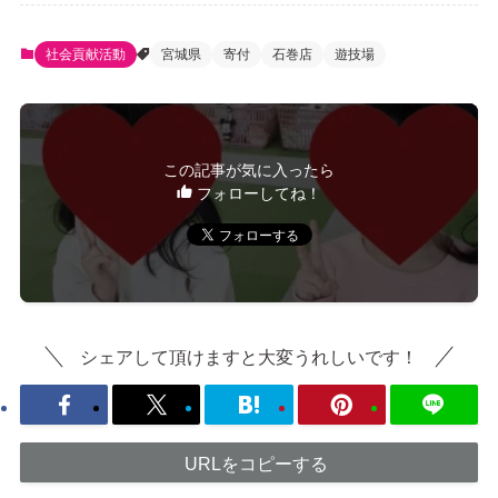
社会貢献活動
宮城県
寄付
石巻店
遊技場
この記事が気に入ったら
フォローしてね！
シェアして頂けますと大変うれしいです！
URLをコピーする