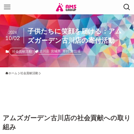
子供たちに笑顔を届ける：アム
2024
10/02
ズガーデン古川店の寄付活動
古川店
宮城県
寄付
遊技場
社会貢献活動
ホーム
社会貢献活動
アムズガーデン古川店の社会貢献への取り
組み