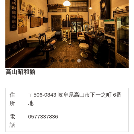
高山昭和館
住
〒506-0843 岐阜県高山市下一之町 6番
所
地
電
0577337836
話