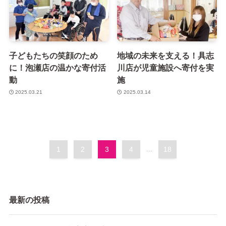
子どもたちの笑顔のため
地域の未来を支える！具志
に！泡瀬店の温かな寄付活
川店が児童施設へ寄付を実
動
施
2025.03.21
2025.03.14
1
2
3
4
...
18
最新の投稿