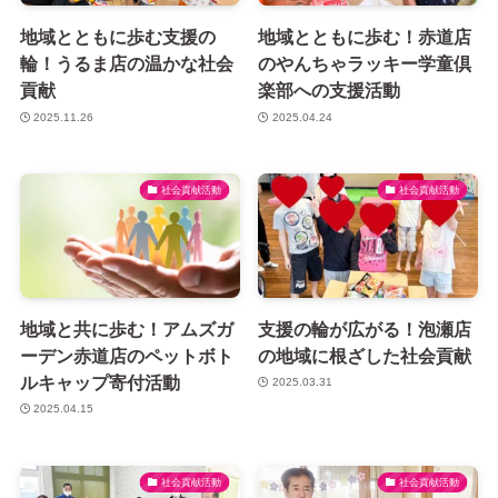
地域とともに歩む支援の
地域とともに歩む！赤道店
輪！うるま店の温かな社会
のやんちゃラッキー学童倶
貢献
楽部への支援活動
2025.11.26
2025.04.24
社会貢献活動
社会貢献活動
地域と共に歩む！アムズガ
支援の輪が広がる！泡瀬店
ーデン赤道店のペットボト
の地域に根ざした社会貢献
ルキャップ寄付活動
2025.03.31
2025.04.15
社会貢献活動
社会貢献活動