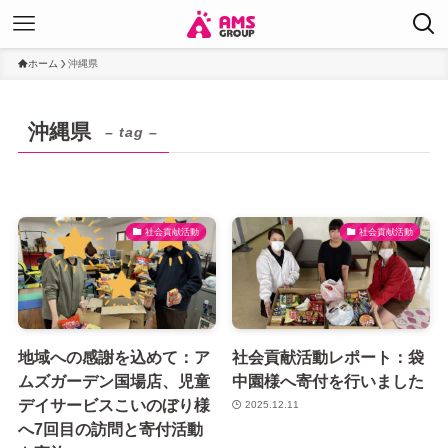
ホーム
沖縄県
沖縄県
– tag –
社会貢献活動
社会貢献活動
地域への感謝を込めて：ア
社会貢献活動レポート：袋
ムズガーデン国場店、児童
中園様へ寄付を行いました
デイサービスこいのぼり様
2025.12.11
へ7回目の訪問と寄付活動