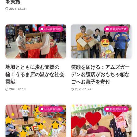
を実施
2025.12.15
社会貢献活動
社会貢献活動
地域とともに歩む支援の
笑顔を届ける：アムズガー
輪！うるま店の温かな社会
デン名護店がおもちゃ箱な
貢献
ごへお菓子を寄付
2025.12.10
2025.11.27
社会貢献活動
社会貢献活動