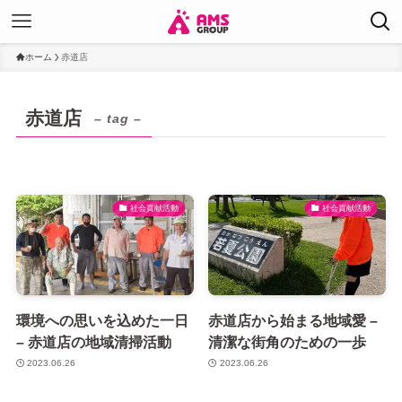
ホーム
赤道店
赤道店
– tag –
社会貢献活動
社会貢献活動
環境への思いを込めた一日
赤道店から始まる地域愛 –
– 赤道店の地域清掃活動
清潔な街角のための一歩
2023.06.26
2023.06.26