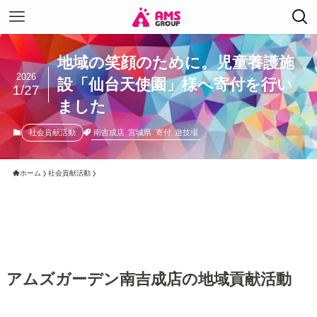
地域の笑顔のために。児童養護施
2026
設「仙台天使園」様へ寄付を行い
1/27
ました
南吉成店
宮城県
寄付
遊技場
社会貢献活動
ホーム
社会貢献活動
アムズガーデン南吉成店の地域貢献活動