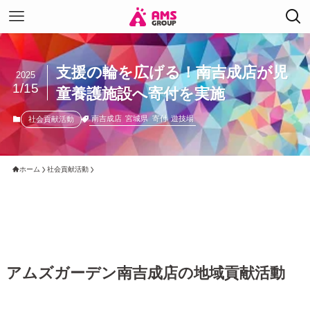
支援の輪を広げる！南吉成店が児
2025
1/15
童養護施設へ寄付を実施
南吉成店
宮城県
寄付
遊技場
社会貢献活動
ホーム
社会貢献活動
アムズガーデン南吉成店の地域貢献活動