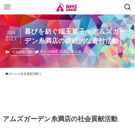
喜びを紡ぐ端玉菓子：アムズガー
2024
2/27
デン糸満店の継続的な寄付活動
寄付
沖縄県
糸満店
遊技場
社会貢献活動
ホーム
社会貢献活動
アムズガーデン糸満店の社会貢献活動