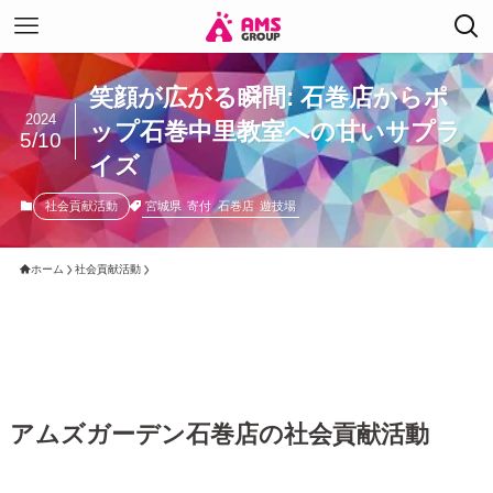
笑顔が広がる瞬間: 石巻店からポ
2024
ップ石巻中里教室への甘いサプラ
5/10
イズ
宮城県
寄付
石巻店
遊技場
社会貢献活動
ホーム
社会貢献活動
アムズガーデン石巻店の社会貢献活動