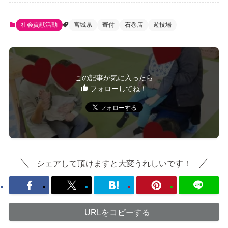
社会貢献活動
宮城県
寄付
石巻店
遊技場
この記事が気に入ったら
フォローしてね！
シェアして頂けますと大変うれしいです！
URLをコピーする