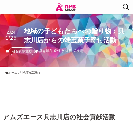
地域の子どもたちへの贈り物：具
2024
1/25
志川店からの端玉菓子寄付活動
具志川店
寄付
沖縄県
遊技場
社会貢献活動
ホーム
社会貢献活動
アムズエース具志川店の社会貢献活動