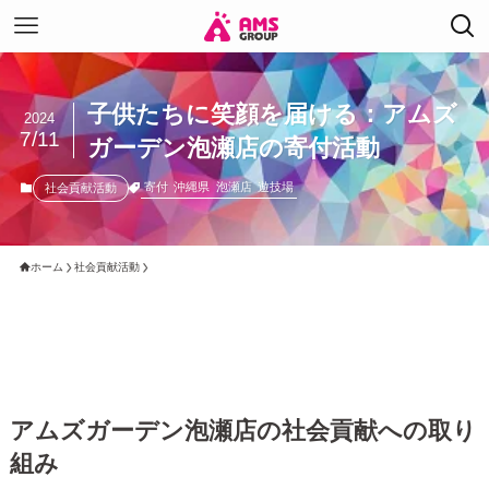
子供たちに笑顔を届ける：アムズ
2024
7/11
ガーデン泡瀬店の寄付活動
寄付
沖縄県
泡瀬店
遊技場
社会貢献活動
ホーム
社会貢献活動
アムズガーデン泡瀬店の社会貢献への取り
組み