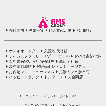
会社案内
事業一覧
社会貢献活動
採用情報
ホテルオロックス
久茂地 天使館
ライカムファミリーリゾートホテル
おやど古都の夢
百年古民家いろり宿飛騨屋
高山昭和館
湯布院昭和館
飛騨高山レトロミュージアム
お台場レトロミュージアム
足湯カフェ湯布院
ハッピートランク
ドンタコス
丸金商店
プライバシーポリシー
サイトポリシー
©
2023 AMS GROUP ALL Rights Reserved.