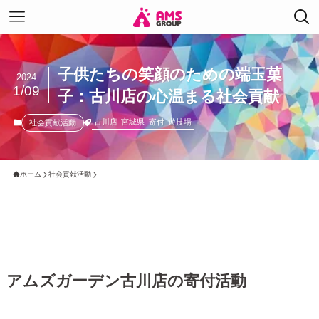
子供たちの笑顔のための端玉菓
2024
1/09
子：古川店の心温まる社会貢献
古川店
宮城県
寄付
遊技場
社会貢献活動
ホーム
社会貢献活動
アムズガーデン古川店の寄付活動